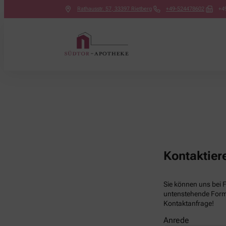
Rathausstr. 57
,
33397
Rietberg
+49-524478602
+4
Kontaktier
Sie können uns bei 
untenstehende Formu
Kontaktanfrage!
Anrede