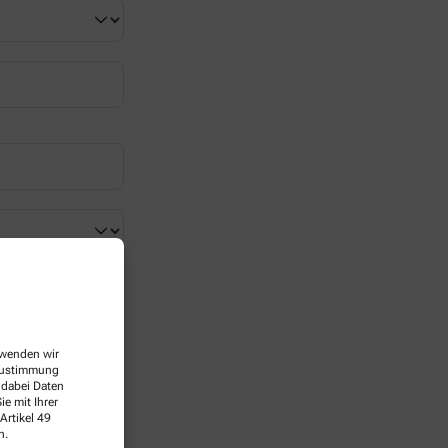
erwenden wir
 Zustimmung
 dabei Daten
e mit Ihrer
Artikel 49
n.