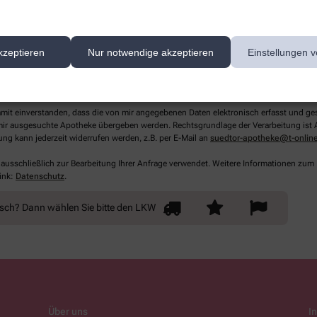
kzeptieren
Nur notwendige akzeptieren
Einstellungen v
lichtfelder aus
damit einverstanden, dass die von mir angegebenen Daten elektronisch erfasst und g
ir ausgesuchte Apotheke übergeben werden. Rechtsgrundlage der Verarbeitung ist Art
ung kann jederzeit widerrufen werden, z.B. per E-Mail an
suedtor-apotheke@t-onlin
 ausschließlich zur Bearbeitung Ihrer Anfrage verwendet. Weitere Informationen zum
ink:
Datenschutz
.
nsch? Dann wählen Sie bitte
den LKW
Über uns
I