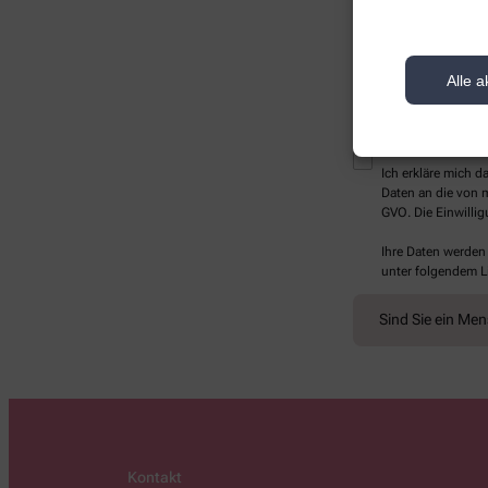
Alle a
* Bitte füllen Sie die Pf
Ich erkläre mich 
Daten an die von m
GVO. Die Einwillig
Ihre Daten werden
unter folgendem L
Sind Sie ein Me
Kontakt