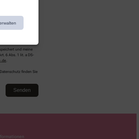
erwalten
espeichert und meine
. 6 Abs. 1 lit. a DS-
e.de
.
 Datenschutz finden Sie
nformationen