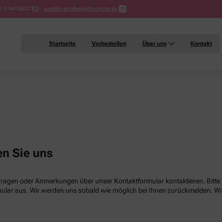
9-524478632
suedtor-apotheke@t-online.de
Startseite
Vorbestellen
Über uns
Kontakt
en Sie uns
Fragen oder Anmerkungen über unser Kontaktformular kontaktieren. Bitte f
lar aus. Wir werden uns sobald wie möglich bei Ihnen zurückmelden. Wir